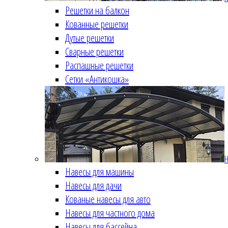
Решетки на балкон
Кованные решетки
Дутые решетки
Сварные решетки
Распашные решетки
Сетки «Антикошка»
Н
Навесы для машины
Навесы для дачи
Кованые навесы для авто
Навесы для частного дома
Навесы для бассейна