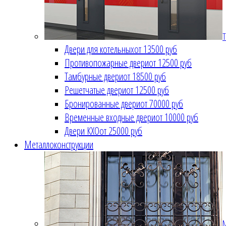
Т
Двери для котельных
от 13500 руб
Противопожарные двери
от 12500 руб
Тамбурные двери
от 18500 руб
Решетчатые двери
от 12500 руб
Бронированные двери
от 70000 руб
Временные входные двери
от 10000 руб
Двери КХО
от 25000 руб
Металлоконструкции