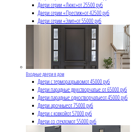
Двери серии «Люкс»
от 25500 руб
Двери серии «Престиж»
от 42500 руб
Двери серии «Элит»
от 55000 руб
Входные двери в дом
Двери с терморазрывом
от 45000 руб
Двери парадные двухстворчатые
от 65000 руб
Двери парадные одностворчатые
от 45000 руб
Двери арочные
от 75000 руб
Двери с ковкой
от 57000 руб
Двери со стеклом
от 55000 руб