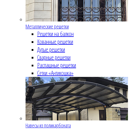
Металлические решетки
Решетки на балкон
Кованные решетки
Дутые решетки
Сварные решетки
Распашные решетки
Сетки «Антикошка»
Навесы из поликарбоната