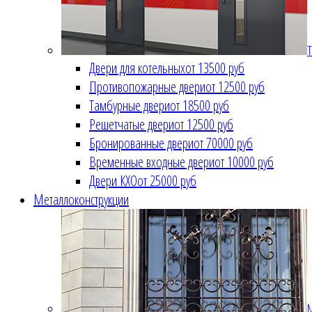
Т
Двери для котельных
от 13500 руб
Противопожарные двери
от 12500 руб
Тамбурные двери
от 18500 руб
Решетчатые двери
от 12500 руб
Бронированные двери
от 70000 руб
Временные входные двери
от 10000 руб
Двери КХО
от 25000 руб
Металлоконструкции