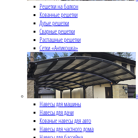
Решетки на балкон
Кованные решетки
Дутые решетки
Сварные решетки
Распашные решетки
Сетки «Антикошка»
Н
Навесы для машины
Навесы для дачи
Кованые навесы для авто
Навесы для частного дома
Навесы для бассейна