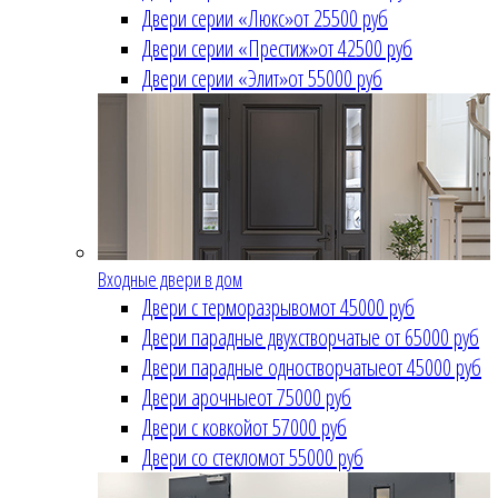
Двери серии «Люкс»
от 25500 руб
Двери серии «Престиж»
от 42500 руб
Двери серии «Элит»
от 55000 руб
Входные двери в дом
Двери с терморазрывом
от 45000 руб
Двери парадные двухстворчатые
от 65000 руб
Двери парадные одностворчатые
от 45000 руб
Двери арочные
от 75000 руб
Двери с ковкой
от 57000 руб
Двери со стеклом
от 55000 руб