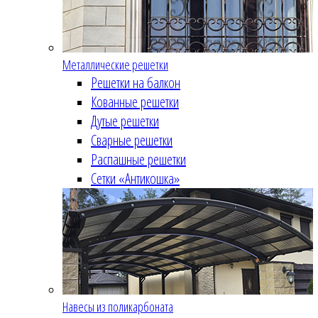
Металлические решетки
Решетки на балкон
Кованные решетки
Дутые решетки
Сварные решетки
Распашные решетки
Сетки «Антикошка»
Навесы из поликарбоната