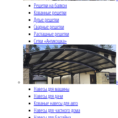
Решетки на балкон
Кованные решетки
Дутые решетки
Сварные решетки
Распашные решетки
Сетки «Антикошка»
Н
Навесы для машины
Навесы для дачи
Кованые навесы для авто
Навесы для частного дома
Навесы для бассейна