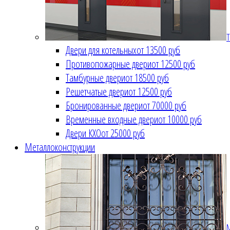
Т
Двери для котельных
от 13500 руб
Противопожарные двери
от 12500 руб
Тамбурные двери
от 18500 руб
Решетчатые двери
от 12500 руб
Бронированные двери
от 70000 руб
Временные входные двери
от 10000 руб
Двери КХО
от 25000 руб
Металлоконструкции