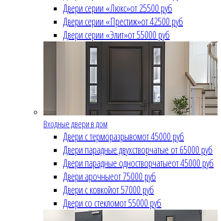
Двери серии «Люкс»
от 25500 руб
Двери серии «Престиж»
от 42500 руб
Двери серии «Элит»
от 55000 руб
Входные двери в дом
Двери с терморазрывом
от 45000 руб
Двери парадные двухстворчатые
от 65000 руб
Двери парадные одностворчатые
от 45000 руб
Двери арочные
от 75000 руб
Двери с ковкой
от 57000 руб
Двери со стеклом
от 55000 руб