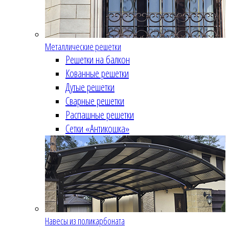
Металлические решетки
Решетки на балкон
Кованные решетки
Дутые решетки
Сварные решетки
Распашные решетки
Сетки «Антикошка»
Навесы из поликарбоната