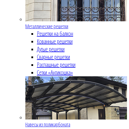
Металлические решетки
Решетки на балкон
Кованные решетки
Дутые решетки
Сварные решетки
Распашные решетки
Сетки «Антикошка»
Навесы из поликарбоната