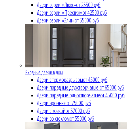
Двери серии «Люкс»
от 25500 руб
Двери серии «Престиж»
от 42500 руб
Двери серии «Элит»
от 55000 руб
Входные двери в дом
Двери с терморазрывом
от 45000 руб
Двери парадные двухстворчатые
от 65000 руб
Двери парадные одностворчатые
от 45000 руб
Двери арочные
от 75000 руб
Двери с ковкой
от 57000 руб
Двери со стеклом
от 55000 руб