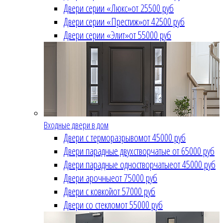
Двери серии «Люкс»
от 25500 руб
Двери серии «Престиж»
от 42500 руб
Двери серии «Элит»
от 55000 руб
Входные двери в дом
Двери с терморазрывом
от 45000 руб
Двери парадные двухстворчатые
от 65000 руб
Двери парадные одностворчатые
от 45000 руб
Двери арочные
от 75000 руб
Двери с ковкой
от 57000 руб
Двери со стеклом
от 55000 руб