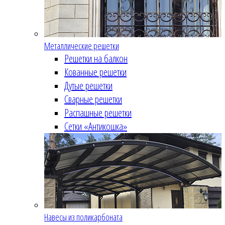
Металлические решетки
Решетки на балкон
Кованные решетки
Дутые решетки
Сварные решетки
Распашные решетки
Сетки «Антикошка»
Навесы из поликарбоната