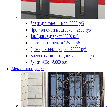
Т
Двери для котельных
от 13500 руб
Противопожарные двери
от 12500 руб
Тамбурные двери
от 18500 руб
Решетчатые двери
от 12500 руб
Бронированные двери
от 70000 руб
Временные входные двери
от 10000 руб
Двери КХО
от 25000 руб
Металлоконструкции