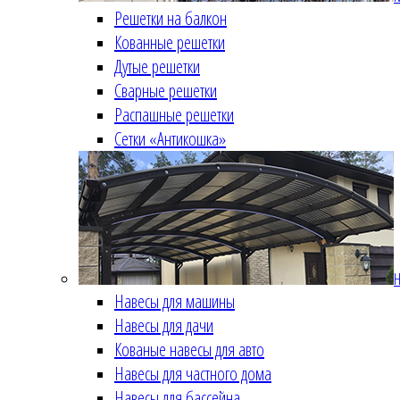
Решетки на балкон
Кованные решетки
Дутые решетки
Сварные решетки
Распашные решетки
Сетки «Антикошка»
Н
Навесы для машины
Навесы для дачи
Кованые навесы для авто
Навесы для частного дома
Навесы для бассейна