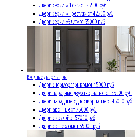
Двери серии «Люкс»
от 25500 руб
Двери серии «Престиж»
от 42500 руб
Двери серии «Элит»
от 55000 руб
Входные двери в дом
Двери с терморазрывом
от 45000 руб
Двери парадные двухстворчатые
от 65000 руб
Двери парадные одностворчатые
от 45000 руб
Двери арочные
от 75000 руб
Двери с ковкой
от 57000 руб
Двери со стеклом
от 55000 руб