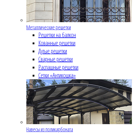
Металлические решетки
Решетки на балкон
Кованные решетки
Дутые решетки
Сварные решетки
Распашные решетки
Сетки «Антикошка»
Навесы из поликарбоната