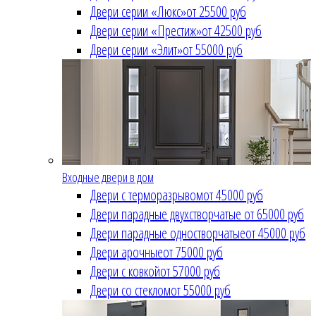
Двери серии «Люкс»
от 25500 руб
Двери серии «Престиж»
от 42500 руб
Двери серии «Элит»
от 55000 руб
Входные двери в дом
Двери с терморазрывом
от 45000 руб
Двери парадные двухстворчатые
от 65000 руб
Двери парадные одностворчатые
от 45000 руб
Двери арочные
от 75000 руб
Двери с ковкой
от 57000 руб
Двери со стеклом
от 55000 руб