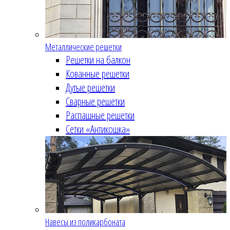
Металлические решетки
Решетки на балкон
Кованные решетки
Дутые решетки
Сварные решетки
Распашные решетки
Сетки «Антикошка»
Навесы из поликарбоната