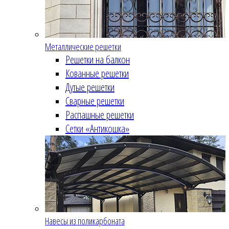
Металлические решетки
Решетки на балкон
Кованные решетки
Дутые решетки
Сварные решетки
Распашные решетки
Сетки «Антикошка»
Навесы из поликарбоната