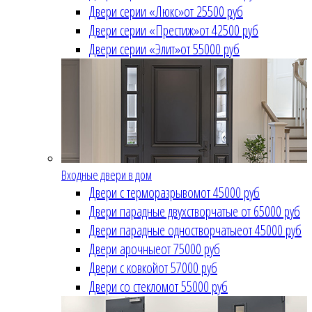
Двери серии «Люкс»
от 25500 руб
Двери серии «Престиж»
от 42500 руб
Двери серии «Элит»
от 55000 руб
Входные двери в дом
Двери с терморазрывом
от 45000 руб
Двери парадные двухстворчатые
от 65000 руб
Двери парадные одностворчатые
от 45000 руб
Двери арочные
от 75000 руб
Двери с ковкой
от 57000 руб
Двери со стеклом
от 55000 руб