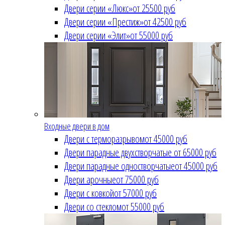
Двери серии «Люкс»
от 25500 руб
Двери серии «Престиж»
от 42500 руб
Двери серии «Элит»
от 55000 руб
Входные двери в дом
Двери с терморазрывом
от 45000 руб
Двери парадные двухстворчатые
от 65000 руб
Двери парадные одностворчатые
от 45000 руб
Двери арочные
от 75000 руб
Двери с ковкой
от 57000 руб
Двери со стеклом
от 55000 руб