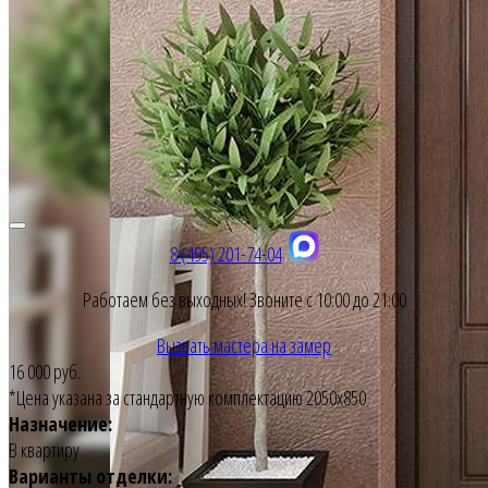
8 (495) 201-74-04
Работаем без выходных! Звоните с 10:00 до 21:00
Вызвать мастера на замер
16 000 руб.
*Цена указана за стандартную комплектацию 2050х850
Назначение:
В квартиру
Варианты отделки: