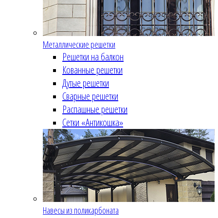
Металлические решетки
Решетки на балкон
Кованные решетки
Дутые решетки
Сварные решетки
Распашные решетки
Сетки «Антикошка»
Навесы из поликарбоната