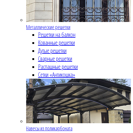
Металлические решетки
Решетки на балкон
Кованные решетки
Дутые решетки
Сварные решетки
Распашные решетки
Сетки «Антикошка»
Навесы из поликарбоната