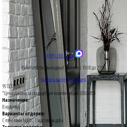
8 (495) 201-74-04
Работаем без выходных! Звоните с 10:00 до 21:00
Вызвать мастера на замер
95 000 руб.
*Цена указана за стандартную комплектацию 2050х850
Назначение:
В квартиру
Варианты отделки:
С панелями МДФ
,
С массивом дуба
Толщина металла: