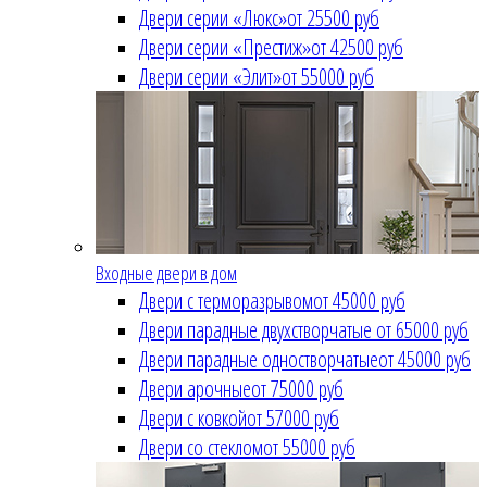
Двери серии «Люкс»
от 25500 руб
Двери серии «Престиж»
от 42500 руб
Двери серии «Элит»
от 55000 руб
Входные двери в дом
Двери с терморазрывом
от 45000 руб
Двери парадные двухстворчатые
от 65000 руб
Двери парадные одностворчатые
от 45000 руб
Двери арочные
от 75000 руб
Двери с ковкой
от 57000 руб
Двери со стеклом
от 55000 руб