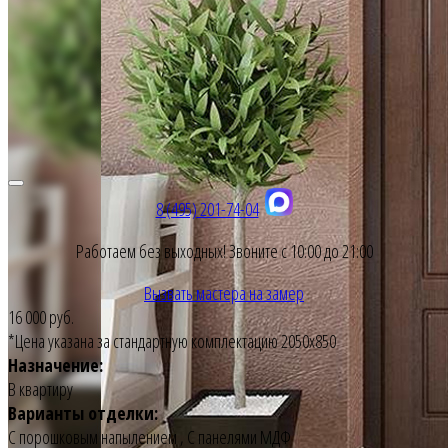
8 (495) 201-74-04
Работаем без выходных! Звоните с 10:00 до 21:00
Вызвать мастера на замер
16 000 руб.
*Цена указана за стандартную комплектацию 2050х850
Назначение:
В квартиру
Варианты отделки:
С порошковым напылением
,
С панелями МДФ