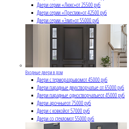
Двери серии «Люкс»
от 25500 руб
Двери серии «Престиж»
от 42500 руб
Двери серии «Элит»
от 55000 руб
Входные двери в дом
Двери с терморазрывом
от 45000 руб
Двери парадные двухстворчатые
от 65000 руб
Двери парадные одностворчатые
от 45000 руб
Двери арочные
от 75000 руб
Двери с ковкой
от 57000 руб
Двери со стеклом
от 55000 руб