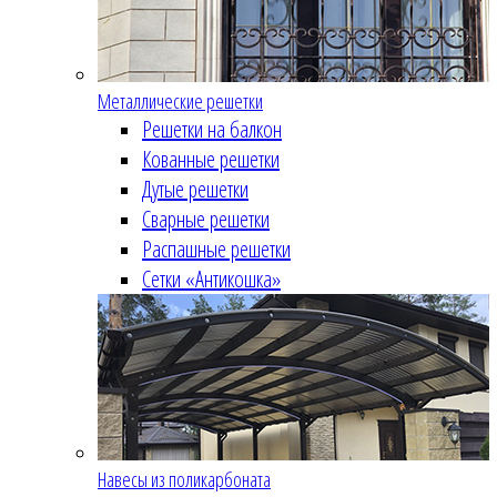
Металлические решетки
Решетки на балкон
Кованные решетки
Дутые решетки
Сварные решетки
Распашные решетки
Сетки «Антикошка»
Навесы из поликарбоната